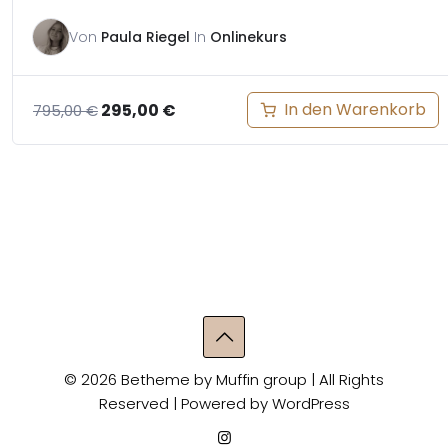
Von
Paula Riegel
In
Onlinekurs
Ursprünglicher
Aktueller
In den Warenkorb
295,00
€
795,00
€
Preis
Preis
war:
ist:
795,00 €
295,00 €.
© 2026 Betheme by
Muffin group
| All Rights
Reserved | Powered by
WordPress